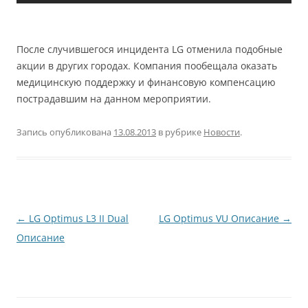
После случившегося инцидента LG отменила подобные
акции в других городах. Компания пообещала оказать
медицинскую поддержку и финансовую компенсацию
пострадавшим на данном мероприятии.
Запись опубликована
13.08.2013
в рубрике
Новости
.
Навигация
←
LG Optimus L3 II Dual
LG Optimus VU Описание
→
по
Описание
записям