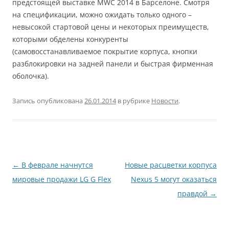
предстоящей выставке MWC 2014 в Барселоне. Смотря
на спецификации, можно ожидать только одного –
невысокой стартовой цены и некоторых преимуществ,
которыми обделены конкуренты
(самовосстанавливаемое покрытие корпуса, кнопки
разблокировки на задней панели и быстрая фирменная
оболочка).
Запись опубликована
26.01.2014
в рубрике
Новости
.
Навигация
←
В феврале начнутся
Новые расцветки корпуса
по
мировые продажи LG G Flex
Nexus 5 могут оказаться
записям
правдой
→