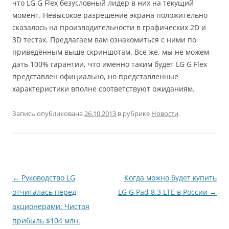
что LG G Flex безусловный лидер в них на текущий
момент. Невысокое разрешение экрана положительно
сказалось на производительности в графических 2D и
3D тестах. Предлагаем вам ознакомиться с ними по
приведённым выше скриншотам. Все же, мы не можем
дать 100% гарантии, что именно таким будет LG G Flex
представлен официально, но представленные
характеристики вполне соответствуют ожиданиям.
Запись опубликована
26.10.2013
в рубрике
Новости
.
Навигация
←
Руководство LG
Когда можно будет купить
по
отчиталась перед
LG G Pad 8.3 LTE в России
→
записям
акционерами: Чистая
прибыль $104 млн.