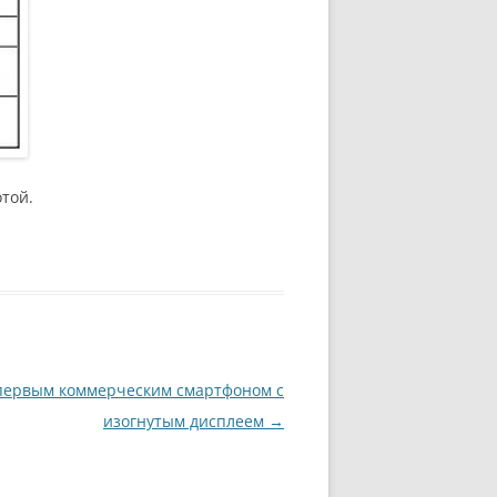
той.
ь первым коммерческим смартфоном с
изогнутым дисплеем
→