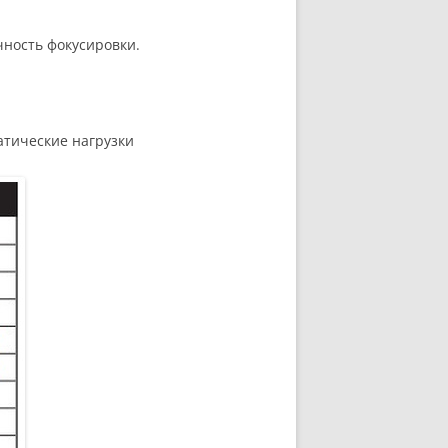
очность фокусировки.
атические нагрузки