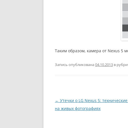
Таким образом, камера от Nexus 5 
Запись опубликована
04.10.2013
в рубр
Навигация
←
Утечки о LG Nexus 5: технически
по
на живых фотографиях
записям