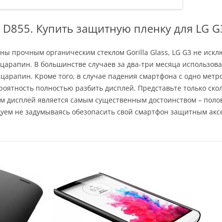
3 D855. Купить защитную пленку для LG G
 прочным органическим стеклом Gorilla Glass, LG G3 не исклю
царапин. В большинстве случаев за два-три месяца использов
 царапин. Кроме того, в случае падения смартфона с одно метр
роятность полностью разбить дисплей. Представьте только скол
ром дисплей является самым существенным достоинством – полов
дуем не задумываясь обезопасить свой смартфон защитным акс