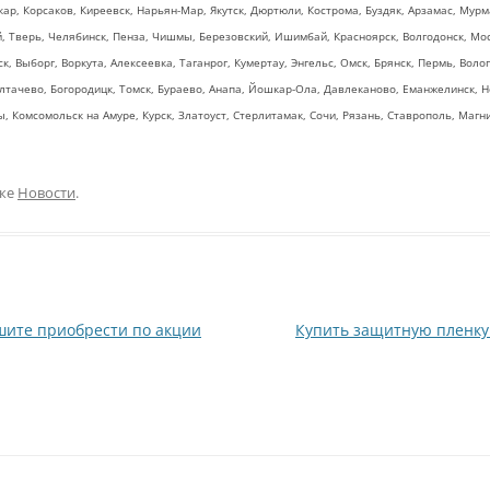
ар, Корсаков, Киреевск, Нарьян-Мар, Якутск, Дюртюли, Кострома, Буздяк, Арзамас, Мурм
й, Тверь, Челябинск, Пенза, Чишмы, Березовский, Ишимбай, Красноярск, Волгодонск, Мос
к, Выборг, Воркута, Алексеевка, Таганрог, Кумертау, Энгельс, Омск, Брянск, Пермь, Вол
лтачево, Богородицк, Томск, Бураево, Анапа, Йошкар-Ола, Давлеканово, Еманжелинск, Не
, Комсомольск на Амуре, Курск, Златоуст, Стерлитамак, Сочи, Рязань, Ставрополь, Магни
ике
Новости
.
ешите приобрести по акции
Купить защитную пленку д