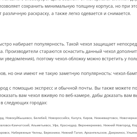
 позволяет сохранить минимальную толщину корпуса, но при э
различную раскраску, а также легко одевается и снимается.
ыстро набирает популярность. Такой чехол защищает непосредс
а. Производители стараются оснастить данный чехол дополни
ли уведомления), поэтому чехол-обложку можно встретить у пол
ов, но они имеют не такую заметную популярность: чехол-бампе
ород с помощью экспресс и обычной почты. Вы также можете п
показать вам чехол вживую по веб-камере, дабы доказать вам 
 в следующих городах:
рд, Новокуйбышевск, Белебей, Новороссийск, Калуга, Киров, Нижневартовск, Новочеркасс
вловск-Камчатский, Альметьевск, Уфа, Краснодар, Верхнееркеево, Нижний Новгород, Кор
аровск, Набережные Челны, Березники, Нижний Тагил, Архангельское, Дзержинск, Ульянов