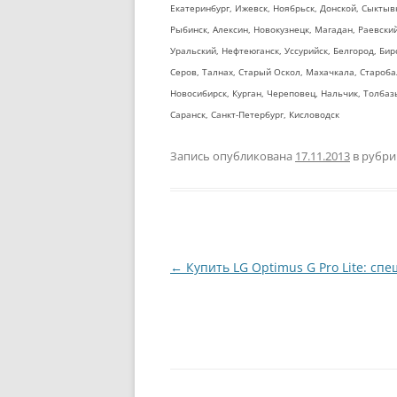
Екатеринбург, Ижевск, Ноябрьск, Донской, Сыктывк
Рыбинск, Алексин, Новокузнецк, Магадан, Раевски
Уральский, Нефтеюганск, Уссурийск, Белгород, Бирс
Серов, Талнах, Старый Оскол, Махачкала, Староба
Новосибирск, Курган, Череповец, Нальчик, Толбазы
Саранск, Санкт-Петербург, Кисловодск
Запись опубликована
17.11.2013
в рубр
Навигация
←
Купить LG Optimus G Pro Lite: сп
по
записям