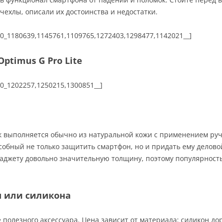
чехлы, описали их достоинства и недостатки.
00_1180639,1145761,1109765,1272403,1298477,1142021__]
ptimus G Pro Lite
00_1202257,1250215,1300851__]
ак выполняется обычно из натуральной кожи с применением руч
собный не только защитить смартфон, но и придать ему делово
 гаджету довольно значительную толщину, поэтому популярност
ы или силикона
полезного аксессуара. Цена зависит от материала: силикон до