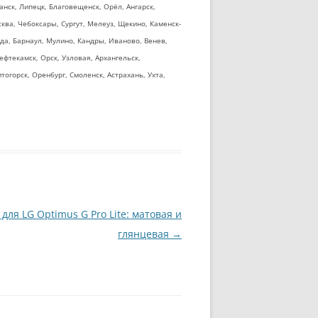
анск, Липецк, Благовещенск, Орёл, Ангарск,
ква, Чебоксары, Сургут, Мелеуз, Щекино, Каменск-
огда, Барнаул, Мулино, Кандры, Иваново, Венев,
фтекамск, Орск, Узловая, Архангельск,
тогорск, Оренбург, Смоленск, Астрахань, Ухта,
ля LG Optimus G Pro Lite: матовая и
глянцевая
→