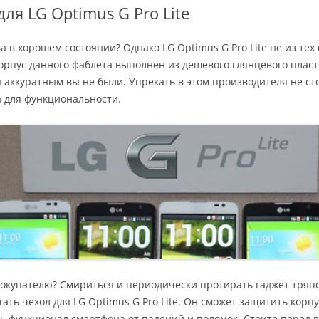
ля LG Optimus G Pro Lite
 в хорошем состоянии? Однако LG Optimus G Pro Lite не из те
орпус данного фаблета выполнен из дешевого глянцевого пласт
 аккуратным вы не были. Упрекать в этом производителя не ст
а для функциональности.
покупателю? Смириться и периодически протирать гаджет тряпо
ать чехол для LG Optimus G Pro Lite. Он сможет защитить корп
чь функционал смартфона от падений и поломок. Стоите перед