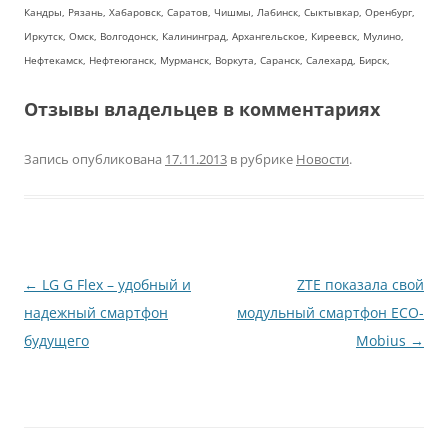
Кандры, Рязань, Хабаровск, Саратов, Чишмы, Лабинск, Сыктывкар, Оренбург,
Иркутск, Омск, Волгодонск, Калининград, Архангельское, Киреевск, Мулино,
Нефтекамск, Нефтеюганск, Мурманск, Воркута, Саранск, Салехард, Бирск,
Отзывы владельцев в комментариях
Запись опубликована
17.11.2013
в рубрике
Новости
.
Навигация
←
LG G Flex – удобный и
ZTE показала свой
по
надежный смартфон
модульный смартфон ECO-
записям
будущего
Mobius
→