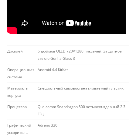
Дисплей
6 дюймов OLED 720×1280 пикселей. Защитное
стекло Gorilla Glass 3
Операционная
Android 4.4 KitKat
система
Материалы
Специальный самовостанавливаемый пластик
корпуса
Процессор
Qualcomm Snapdragon 800 четырехъядерный 2.3
ГГц
Графический
Adreno 330
ускоритель