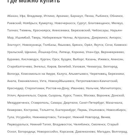
Где можно купить
Абакан, Уфа, Владимир, Иглино, Арзамас, Барнаул, Пенза, Рыбинск, Обнинск,
Раевский, Ноябрьск, Кумертау, Новочеркасск, Сургут, Благовещенск, Мелеуз,
Талнах, Тюмень, Красноярск, Алексеевка, Березовский, Чебоксары, Нарьян-
Мар, Ишимбай, Тверь, Набережные Челны, Астрахань, Дзержинск, Ангарск,
Златоуст, Новокузнецк, Толбазы, Языково, Брянск, Орёл, Якутск, Сочи, Каменск-
Уральский, Щекино, Йошкар-Ола, Липецк, Коркино, Улан-Удэ, Верхнееркеево,
Бураево, Кисловодск, Курган, Орск, Буздяк, Выборг, Казань, Ижевск, Алексин,
Старобалтачево, Энгельс, Киров, Белебей, Узловая, Чекмагуш, Белгород,
Вологда, Комсомольск на Амуре, Калуга, Альметьевск, Череповец, Березники,
Анапа, Еманжелинск, Ухта, Новокуйбышевск, Петропавловск-Камчатский,
Краснодар, Стерлитамак, Ростов-на-Дону, Иваново, Нальчик, Магнитогорск,
Углич, Архангельск, Серов, Сызрань, Курск, Томск, Москва, Воронеж, Донской,
Междуреченск, Ставрополь, Самара, Дюртюли, Санкт-Петербург, Махачкала,
Кемерово, Кострома, Тольятти, Екатеринбург, Пермь, Ульяновск, Новосибирск,
Тула, Уссурийск, Нижневартовск, Таганрог, Нижний Новгород, Венев,
Первоуральск, Нижний Тагил, Владивосток, Челябинск, Смоленск, Старый
Оскол, Богородицк, Новороссийск, Корсаков, Давлеканово, Магадан, Волгоград,