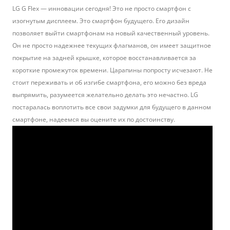
LG G Flex
— инновации сегодня! Это не просто смартфон с
изогнутым дисплеем. Это смартфон будущего. Его дизайн
позволяет выйти смартфонам на новый качественный уровень.
Он не просто надежнее текущих флагманов, он имеет защитное
покрытие на задней крышке, которое восстанавливается за
короткие промежуток времени. Царапины попросту исчезают. Не
стоит переживать и об изгибе смартфона, его можно без вреда
выпрямить, разумеется желательно делать это нечастно. LG
постаралась воплотить все свои задумки для будущего в данном
смартфоне, надеемся вы оцените их по достоинству.