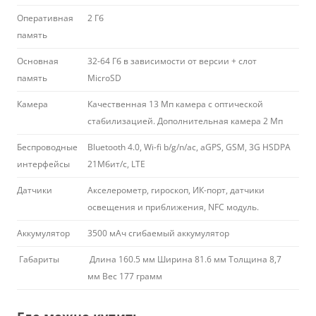
Оперативная
2 Гб
память
Основная
32-64 Гб в зависимости от версии + слот
память
MicroSD
Камера
Качественная 13 Мп камера с оптической
стабилизацией. Дополнительная камера 2 Мп
Беспроводные
Bluetooth 4.0, Wi-fi b/g/n/ac, aGPS, GSM, 3G HSDPA
интерфейсы
21Мбит/c, LTE
Датчики
Акселерометр, гироскоп, ИК-порт, датчики
освещения и приближения, NFC модуль.
Аккумулятор
3500 мАч сгибаемый аккумулятор
Габариты
Длина 160.5 мм Ширина 81.6 мм Толщина 8,7
мм Вес 177 грамм