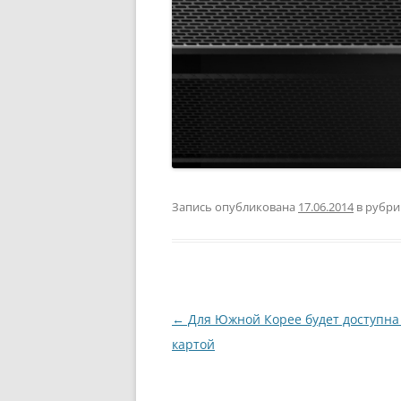
Запись опубликована
17.06.2014
в рубр
Навигация
←
Для Южной Корее будет доступна 
по
картой
записям