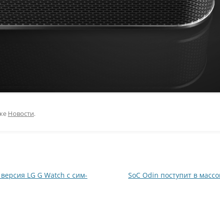
ике
Новости
.
версия LG G Watch с сим-
SoC Odin поступит в масс