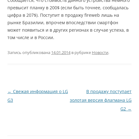
Сообщается, что стоимость данного устройства немного
превысит планку в 200$ (если быть точнее, сообщалась
цифра в 207$). Поступит в продажу fireweb лишь на
рынке Бразилии, впрочем впоследствии смартфон
может появиться и в других регионах в случае успеха, в
том числе и в России.
Запись опубликована
14.01.2014
в рубрике
Новости
.
Навигация
←
Свежая информация о LG
В продажу поступает
по
G3
золотая версия флагмана LG
записям
G2
→