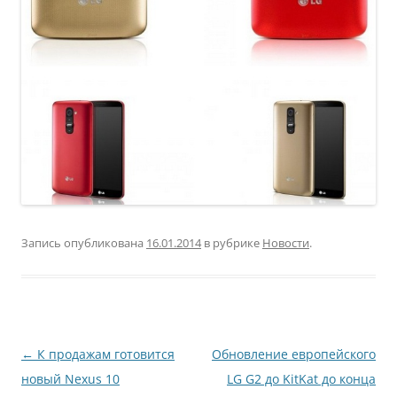
Запись опубликована
16.01.2014
в рубрике
Новости
.
Навигация
←
К продажам готовится
Обновление европейского
по
новый Nexus 10
LG G2 до KitKat до конца