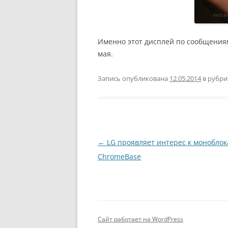
Именно этот дисплей по сообщениям
мая.
Запись опубликована
12.05.2014
в рубр
Навигация
←
LG проявляет интерес к моноблок
по
ChromeBase
записям
Сайт работает на WordPress