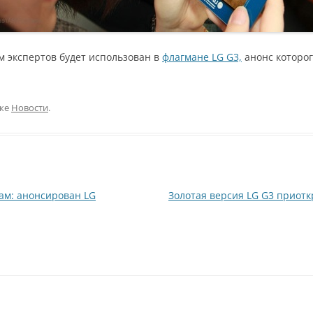
 экспертов будет использован в
флагмане LG G3,
анонс которог
ике
Новости
.
ам: анонсирован LG
Золотая версия LG G3 приот